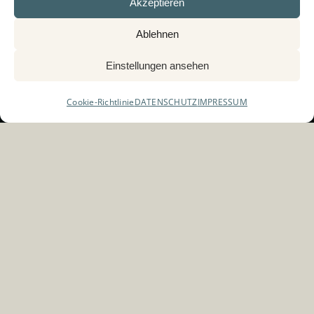
Akzeptieren
Ablehnen
Einstellungen ansehen
Cookie-Richtlinie
DATENSCHUTZ
IMPRESSUM
Ihr möchtet coole neue
Künstler­portraits und
Bandfotos, oder braucht ihr
neue Bilder für eure Website?
Dann seid ihr hier genau richtig. Als erfahrene
Fotografin in Berlin-Brandenburg fange ich