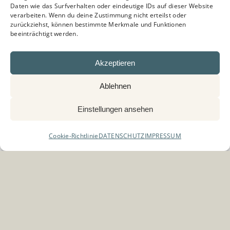
Daten wie das Surfverhalten oder eindeutige IDs auf dieser Website
verarbeiten. Wenn du deine Zustimmung nicht erteilst oder
zurückziehst, können bestimmte Merkmale und Funktionen
beeinträchtigt werden.
Akzeptieren
Ablehnen
Einstellungen ansehen
Cookie-Richtlinie
DATENSCHUTZ
IMPRESSUM
Erleben Sie mit mir die
vielfältige Welt der Corporate
Fotografie, die weit über