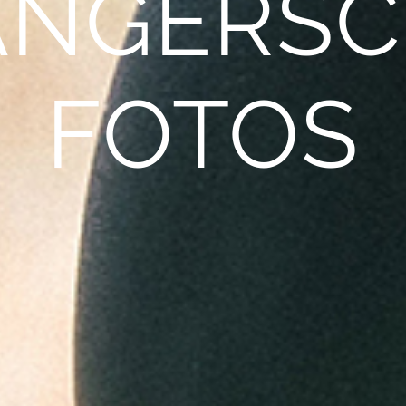
NGER­SC
FOTOS