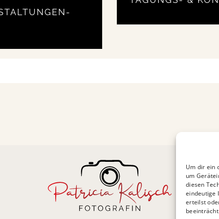
STALTUNGEN-
LOAD MORE POSTS
Um dir ein 
um Gerätei
diesen Tech
eindeutige 
erteilst od
beeinträcht